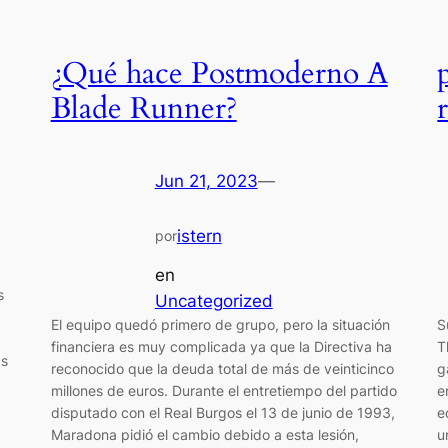
¿Qué hace Postmoderno A
Blade Runner?
Jun 21, 2023
—
istern
por
en
s
Uncategorized
El equipo quedó primero de grupo, pero la situación
S
financiera es muy complicada ya que la Directiva ha
T
as
reconocido que la deuda total de más de veinticinco
g
millones de euros. Durante el entretiempo del partido
e
disputado con el Real Burgos el 13 de junio de 1993,
e
Maradona pidió el cambio debido a esta lesión,
u