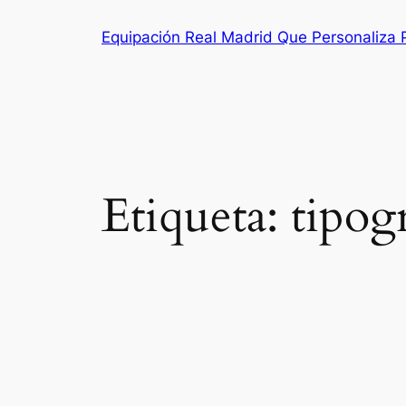
Saltar
Equipación Real Madrid Que Personaliza
al
contenido
Etiqueta:
tipog