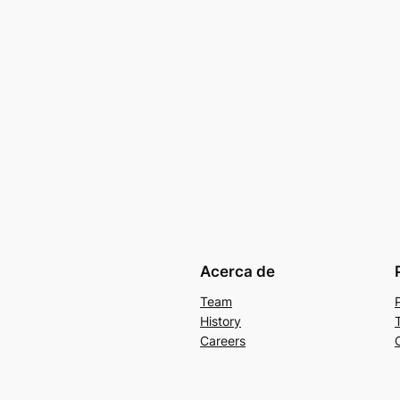
Acerca de
Team
History
Careers