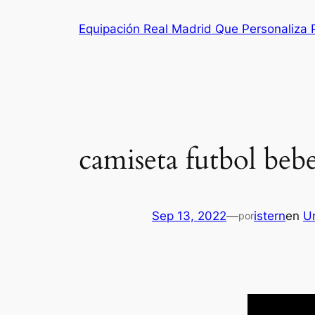
Saltar
Equipación Real Madrid Que Personaliza
al
contenido
camiseta futbol beb
Sep 13, 2022
—
istern
en
U
por