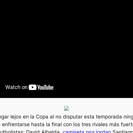
legar lejos en la Copa al no disputar esta temporada n
enfrentarse hasta la final con los tres rivales más fuer
futbolistas: David Albelda,
camiseta psg jordan
Santiago