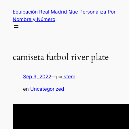
Saltar
Equipación Real Madrid Que Personaliza Por
al
Nombre y Número
contenido
camiseta futbol river plate
Sep 9, 2022
—
istern
por
en
Uncategorized