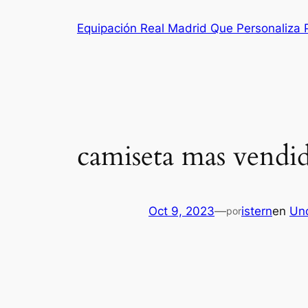
Saltar
Equipación Real Madrid Que Personaliza
al
contenido
camiseta mas vendid
Oct 9, 2023
—
istern
en
Un
por