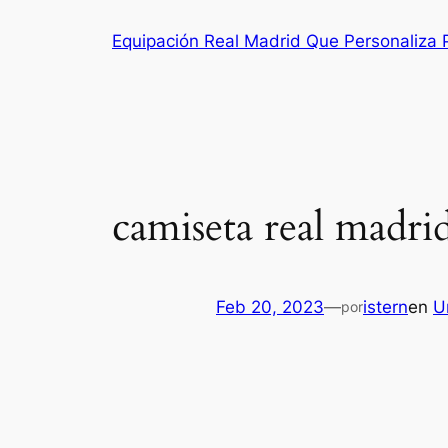
Saltar
Equipación Real Madrid Que Personaliza
al
contenido
camiseta real madr
Feb 20, 2023
—
istern
en
U
por