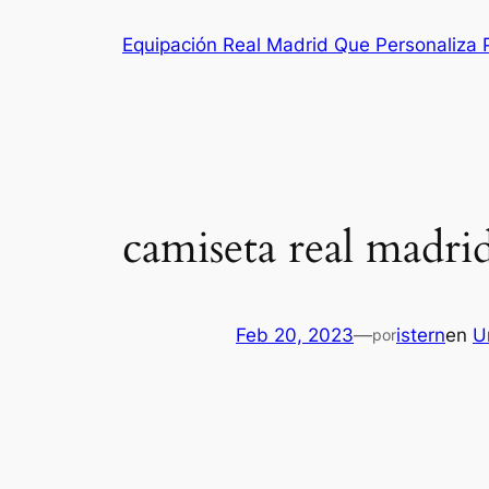
Saltar
Equipación Real Madrid Que Personaliza
al
contenido
camiseta real madri
Feb 20, 2023
—
istern
en
U
por