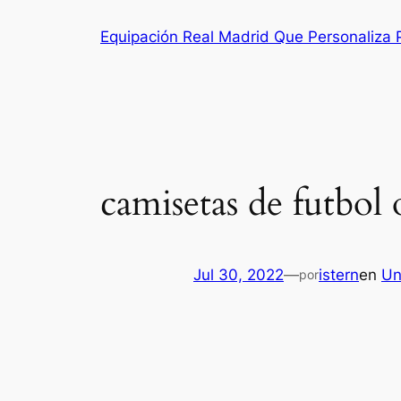
Saltar
Equipación Real Madrid Que Personaliza
al
contenido
camisetas de futbol 
Jul 30, 2022
—
istern
en
Un
por