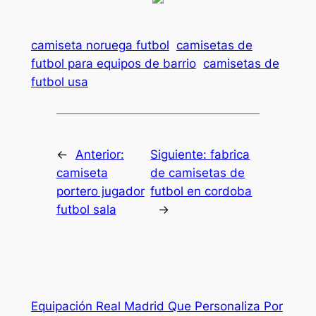
camiseta noruega futbol
camisetas de
futbol para equipos de barrio
camisetas de
futbol usa
←
Anterior:
Siguiente:
fabrica
camiseta
de camisetas de
portero jugador
futbol en cordoba
futbol sala
→
Equipación Real Madrid Que Personaliza Por