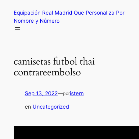
Saltar
Equipación Real Madrid Que Personaliza Por
al
Nombre y Número
contenido
camisetas futbol thai
contrareembolso
Sep 13, 2022
—
istern
por
en
Uncategorized