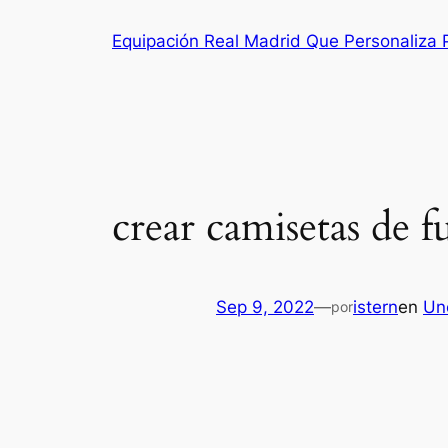
Saltar
Equipación Real Madrid Que Personaliza
al
contenido
crear camisetas de 
Sep 9, 2022
—
istern
en
Un
por