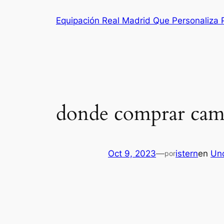
Saltar
Equipación Real Madrid Que Personaliza
al
contenido
donde comprar camis
Oct 9, 2023
—
istern
en
Un
por