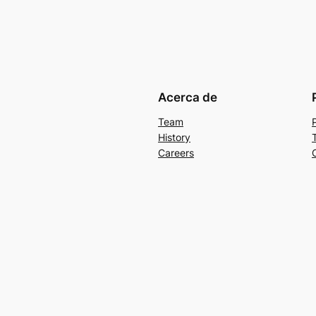
Acerca de
Team
History
Careers