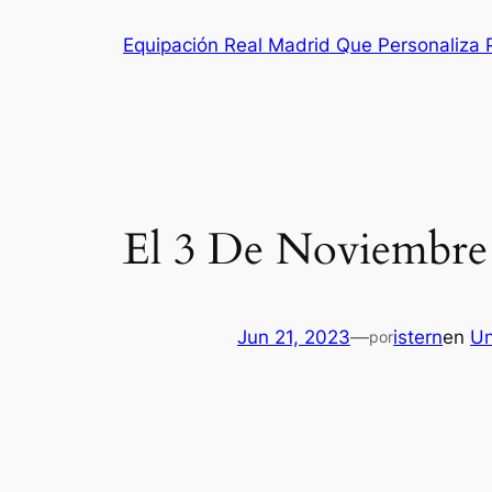
Saltar
Equipación Real Madrid Que Personaliza
al
contenido
El 3 De Noviembre
Jun 21, 2023
—
istern
en
Un
por