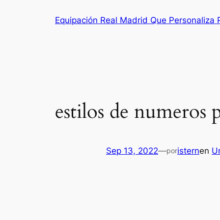
Saltar
Equipación Real Madrid Que Personaliza
al
contenido
estilos de numeros p
Sep 13, 2022
—
istern
en
U
por