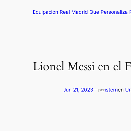
Saltar
Equipación Real Madrid Que Personaliza
al
contenido
Lionel Messi en el 
Jun 21, 2023
—
istern
en
Un
por