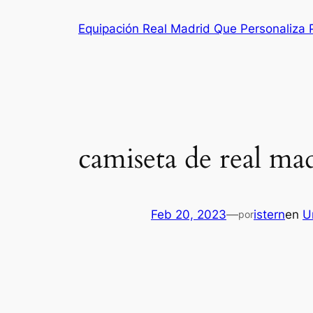
Saltar
Equipación Real Madrid Que Personaliza
al
contenido
camiseta de real mad
Feb 20, 2023
—
istern
en
U
por